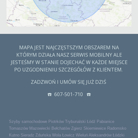
MAPA JEST NAJCZĘSTSZYM OBSZAREM NA
KTÓRYM DZIAŁA NASZ SERWIS MOBILNY ALE
JESTEŚMY W STANIE DOJECHAĆ W KAŻDE MIEJSCE
PO UZGODNIENIU SZCZEGÓŁÓW Z KLIENTEM.
ZADZWOŃ I UMÓW SIĘ JUŻ DZIŚ
☎️ 607-501-710 ☎️
Szyby samochodowe Piotrków Trybunalski Łódź Pabianice
Tomaszów Mazowiecki Bełchatów Zgierz Skierniewice Radomsko
Kutno Sieradz Zduńska Wola Łowicz Wieluń Aleksandrów Łódzki